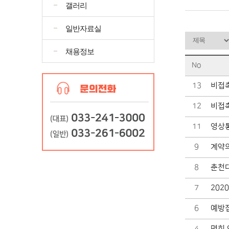
갤러리
일반자료실
채용정보
No
13
비접촉
12
비접촉
11
영상
9
계약
8
춘천다
7
202
6
예방
4
면회