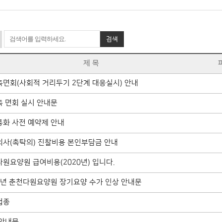
검색
제 목
면회(사회적 거리두기 2단계 대응실시) 안내
 면회 실시 안내문
통화 사전 예약제 안내
의사(촉탁의) 진찰비용 본인부담금 안내
원요양원 급여비용(2020년) 입니다.
0년 춘천다원요양원 장기요양 수가 인상 안내문
접종
 안내문