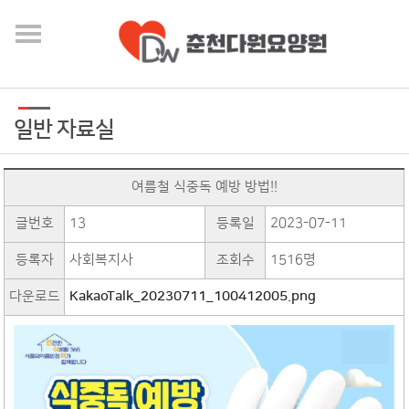
일반 자료실
여름철 식중독 예방 방법!!
글번호
13
등록일
2023-07-11
등록자
사회복지사
조회수
1516명
다운로드
KakaoTalk_20230711_100412005.png