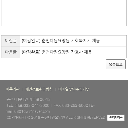
이전글
(마감완료) 춘천다원요양원 사회복지사 채용
다음글
(마감완료) 춘천다원요양원 간호사 채용
목록으로
이용약관
개인정보취급방침
이메일무단수집거부
춘천시 동내면 거두길 20-13
TEL. (대표)033-241-3000ㅣ FAX. 033-262-6002 | E-
mail. 0801dw@naver.com
COPYRIGHT © 2018 춘천다원요양원 ALL RIGHTS RESERVED.
관리자접속