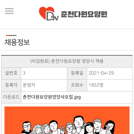
채용정보
(마감완료) 춘천다원요양원 영양사 채용
글번호
3
등록일
2021-04-29
등록자
운영자
조회수
1852명
다운로드
춘천다원요양원영양사모집.jpg